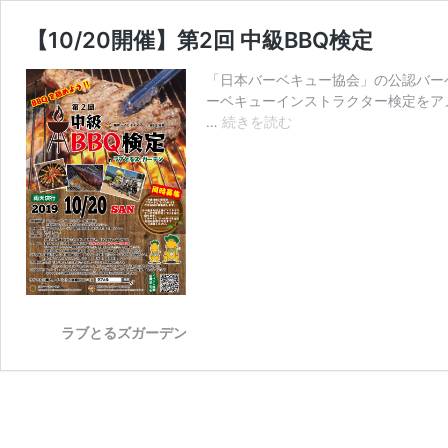
【10/20開催】第2回 中級BBQ検定
「日本バーベキュー協会」の公認バーベ
ーベキューインストラクター検定をアメ
【10/20
…
続きを読む
開
催】
第
2
回
中
級
BBQ
検
定
ラブとるズガーデン